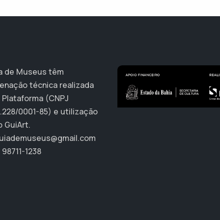
a de Museus têm
enação técnica realizada
A Plataforma (CNPJ
.228/0001-85) e utilização
p GuiArt.
uiademuseus@gmail.com
 98711-1238